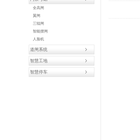
全高闸
翼闸
三辊闸
智能摆闸
人脸机
道闸系统
智慧工地
智慧停车